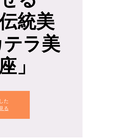
伝統美
カテラ美
座」
した
見る