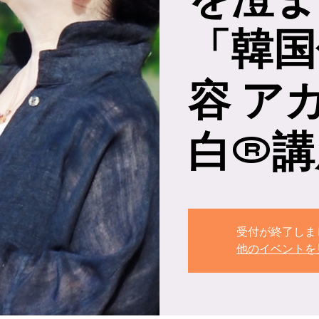
「韓国
容 ア
白®講
受付が終了しま
他のイベントを