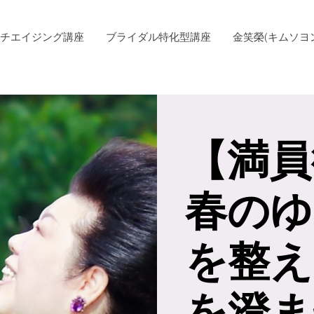
チエイジング講座
ブライダル特化型講座
金笑榮(キムソヨ
【満員
春のゆ
を整え
を澄ま